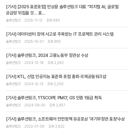
[기사] [2025 표준포럼] 민상윤 솔루션링크 대표 “피지컬 AI, 글로벌
공급망 뒤집을 것… 표...
솔루션링크
2025-11-12
조회 683
[기사] 데이터센터 장애 사고로 주목받는 IT 프로젝트 관리 시스템
솔루션링크
2025-10-01
조회 855
[기사] 솔루션링크, 2024 고용노동부 장관상 수상
솔루션링크
2024-12-18
조회 2,263
[기사] KTL, 산업 인공지능 표준화 포럼 총회·국제공동워크샵
솔루션링크
2024-12-13
조회 2,200
[기사] 솔루션링크, 'ITSCOPE PMO', GS 인증 1등급 획득
솔루션링크
2024-09-30
조회 2,657
[기사] 솔루션링크, 소프트웨어 안전정책 유공포상 '과기부장관 표창'수상
솔루션링크
2022-01-06
조회 3,622