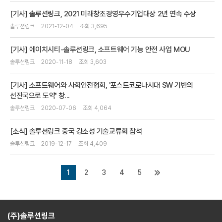
[기사] 솔루션링크, 2021 미래창조경영우수기업대상 2년 연속 수상
솔루션링크
2021-12-04
조회 3,695
[기사] 에이치시티-솔루션링크, 소프트웨어 기능 안전 사업 MOU
솔루션링크
2020-11-18
조회 3,603
[기사] 소프트웨어와 사회안전협회, '포스트코로나시대 SW 기반의
선진국으로 도약' 창...
솔루션링크
2020-07-06
조회 4,064
[소식] 솔루션링크 중국 강소성 기술교류회 참석
솔루션링크
2019-12-17
조회 4,409
1
2
3
4
5
(주)솔루션링크