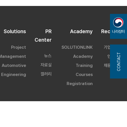
Solutions
PR
Academy
Recruit
나라장터
Center
Project
SOLUTIONLINK
기업문화
CONTACT
뉴스
Management
Academy
인재상
자료실
Automotive
Training
채용정보
갤러리
Engineering
Courses
Registration