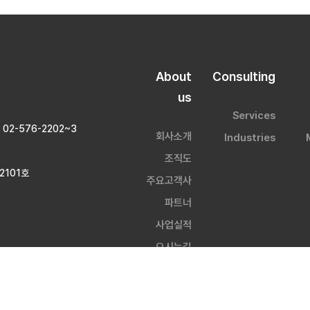
About
Consulting
us
Services
 : 02-576-2202~3
회사소개
Industries
조직도
2101호
주요고객사
파트너
사업실적
오시는길
d by WebSite.co.kr