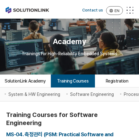
Contact us
EN
Academy
Trainings For High-Reliability Embedded Systems
SolutionLink Academy
Training Courses
Registration
System & HW Engineering
Software Engineering
Proces
Training Courses for Software
Engineering
MS-04. 측정관리 (PSM: Practical Software and