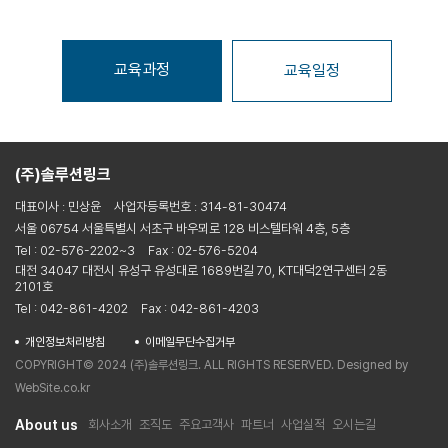
교육과정
교육일정
(주)솔루션링크
대표이사 : 민상윤
사업자등록번호 : 314-81-30474
서울 06754 서울특별시 서초구 바우뫼로 128 비스텔타워 4층, 5층
Tel : 02-576-2202~3
Fax : 02-576-5204
대전 34047 대전시 유성구 유성대로 1689번길 70, KT대덕2연구센터 2동
2101호
Tel : 042-861-4202
Fax : 042-861-4203
개인정보처리방침
이메일무단수집거부
COPYRIGHT© 2024 (주)솔루션링크. ALL RIGHTS RESERVED. Designed by
WebSite.co.kr
About us
회사소개
조직도
주요고객사
파트너
사업실적
오시는길