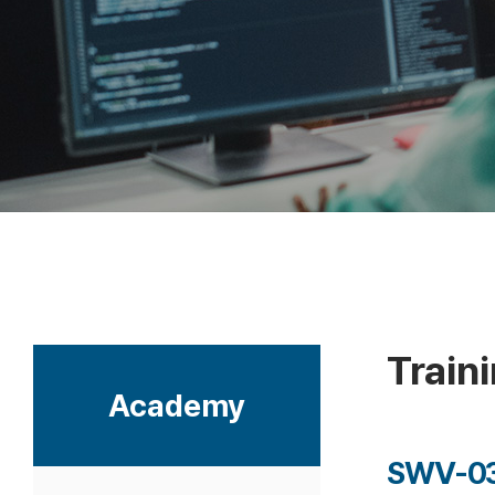
Train
Academy
SWV-03