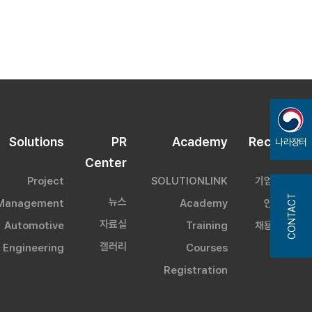
Solutions
PR
Academy
Recruit
나라장터
Center
Project
SOLUTIONLINK
기업문화
CONTACT
뉴스
Management
Academy
인재상
자료실
Automotive
Training
채용정보
갤러리
Engineering
Courses
Registration