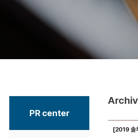
Archi
PR center
[2019 솔