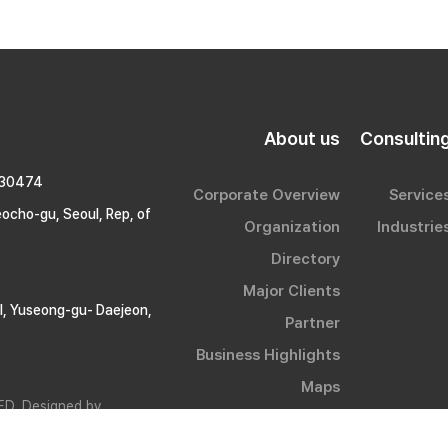
About us
Consultin
-30474
Corporate Overview
Service
ocho-gu, Seoul, Rep, of
Organization
Industrie
Directory
Major Clients
, Yuseong-gu- Daejeon,
Partner
Business Highlights
Maps
ED. Designed by