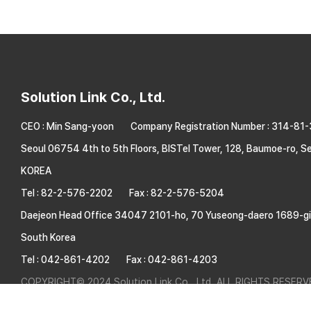
Solution Link Co., Ltd.
CEO : Min Sang-yoon
Company Registration Number : 314-81
Seoul 06754 4th to 5th Floors, BISTel Tower, 128, Baumoe-ro, Se
KOREA
Tel : 82-2-576-2202
Fax : 82-2-576-5204
Daejeon Head Office 34047 2101-ho, 70 Yuseong-daero 1689-gil
South Korea
Tel : 042-861-4202
Fax : 042-861-4203
COPYRIGHT© 2024 Solution Link Co., Ltd. ALL RIGHTS RESERV
WebSite.co.kr