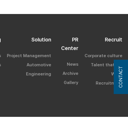
g
Solution
PR
Recruit
Center
s
Project Management
Corporate culture
News
s
Automotive
Talent that We
CONTACT
Archive
Engineering
Want
Gallery
Recruitment