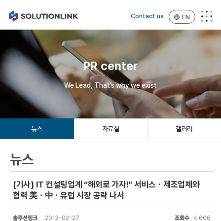
Contact us
EN
PR center
We Lead, That’s why we exist
뉴스
자료실
갤러리
뉴스
[기사] IT 컨설팅업계 “해외로 가자!” 서비스ㆍ제조업체와
협력 美ㆍ中ㆍ유럽 시장 공략 나서
솔루션링크
2013-02-27
조회수
4,606