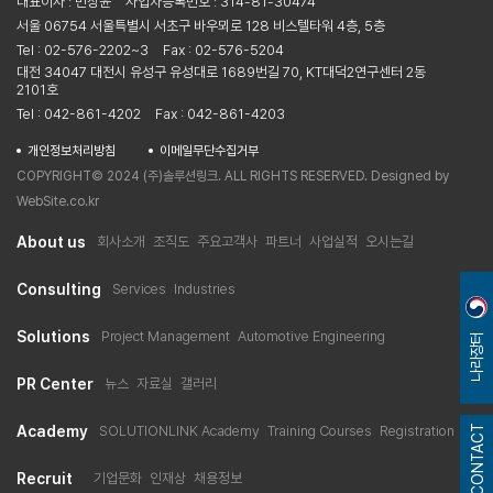
대표이사 : 민상윤
사업자등록번호 : 314-81-30474
서울 06754 서울특별시 서초구 바우뫼로 128 비스텔타워 4층, 5층
Tel : 02-576-2202~3
Fax : 02-576-5204
대전 34047 대전시 유성구 유성대로 1689번길 70, KT대덕2연구센터 2동
2101호
Tel : 042-861-4202
Fax : 042-861-4203
개인정보처리방침
이메일무단수집거부
COPYRIGHT© 2024 (주)솔루션링크. ALL RIGHTS RESERVED. Designed by
WebSite.co.kr
About us
회사소개
조직도
주요고객사
파트너
사업실적
오시는길
Consulting
Services
Industries
Solutions
Project Management
Automotive Engineering
나라장터
PR Center
뉴스
자료실
갤러리
CONTACT
Academy
SOLUTIONLINK Academy
Training Courses
Registration
Recruit
기업문화
인재상
채용정보