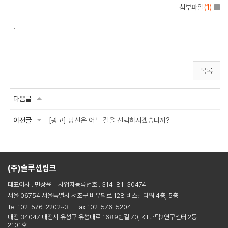
첨부파일
(
1
)
.
목록
다음글
이전글
[광고] 당신은 어느 길을 선택하시겠습니까?
(주)솔루션링크
대표이사 : 민상윤
사업자등록번호 : 314-81-30474
서울 06754 서울특별시 서초구 바우뫼로 128 비스텔타워 4층, 5층
Tel : 02-576-2202~3
Fax : 02-576-5204
대전 34047 대전시 유성구 유성대로 1689번길 70, KT대덕2연구센터 2동
2101호