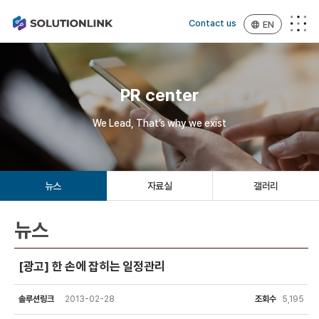
Contact us
EN
PR center
We Lead, That’s why we exist
뉴스
자료실
갤러리
뉴스
[광고] 한 손에 잡히는 일정관리
솔루션링크
2013-02-28
조회수
5,195