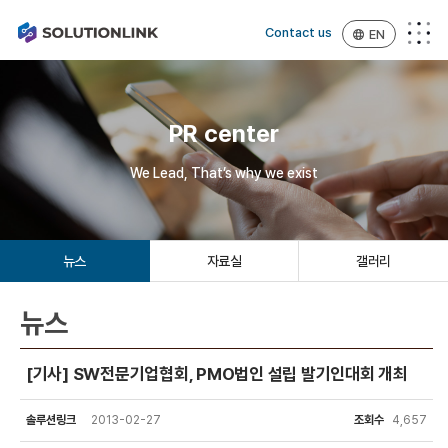
Contact us
EN
PR center
We Lead, That’s why we exist
뉴스
자료실
갤러리
뉴스
[기사] SW전문기업협회, PMO법인 설립 발기인대회 개최
솔루션링크
2013-02-27
조회수
4,657